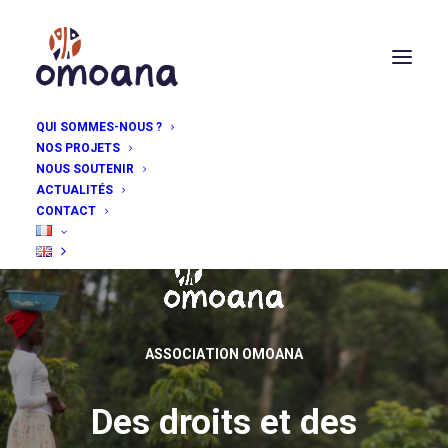
QUI SOMMES-NOUS ?
NOS PROJETS
NOUS SOUTENIR
ACTUALITÉS
CONTACT
A
S
S
O
C
I
A
T
I
O
N
O
M
O
A
N
A
Des droits et des