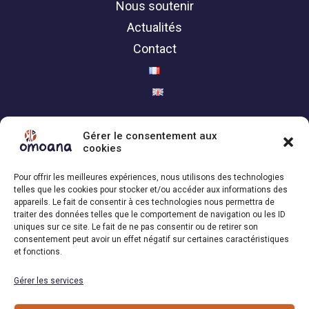
Nous soutenir
Actualités
Contact
Politique de confidentialité
Gérer le consentement aux
cookies
Contact
Pour offrir les meilleures expériences, nous utilisons des technologies
telles que les cookies pour stocker et/ou accéder aux informations des
Association Omoana,
appareils. Le fait de consentir à ces technologies nous permettra de
traiter des données telles que le comportement de navigation ou les ID
1200 Genève | Suisse
uniques sur ce site. Le fait de ne pas consentir ou de retirer son
+41 79 101 34 04
consentement peut avoir un effet négatif sur certaines caractéristiques
et fonctions.
Email : info[at]omoana.org
Gérer les services
Suivez-nous