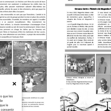
es que les
de
que le
s consentir