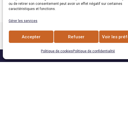
ou de retirer son consentement peut avoir un effet négatif sur certaines
caractéristiques et fonctions.
Gérer les services
Accepter
Refuser
Voir les pré
PRÉCÉDENT
Politique de cookies
Politique de confidentialité
Omoana est membre de: