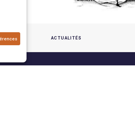
ACTUALITÉS  
férences
Contact
Omoana
Association Om
Qui sommes-nous ?
1200 Genève | 
Nos Projets
+41 79 101 34 
Nous soutenir
Email :
Actualités