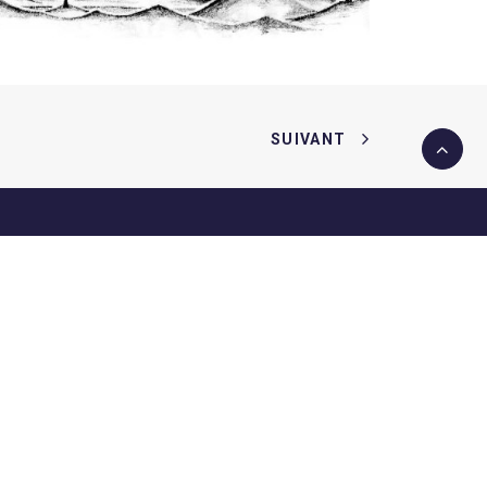
SUIVANT
Suivez-nous
oana,
Suisse
04