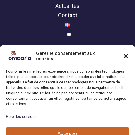
Actualités
Contact
Politique de confidentialité
Gérer le consentement aux
cookies
Contact
Pour offrir les meilleures expériences, nous utilisons des technologies
telles que les cookies pour stocker et/ou accéder aux informations des
Association Omoana,
appareils. Le fait de consentir à ces technologies nous permettra de
traiter des données telles que le comportement de navigation ou les ID
1200 Genève | Suisse
uniques sur ce site. Le fait de ne pas consentir ou de retirer son
+41 79 101 34 04
consentement peut avoir un effet négatif sur certaines caractéristiques
et fonctions.
Email : info[at]omoana.org
Gérer les services
Suivez-nous
Accepter