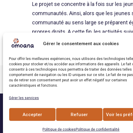
Le projet se concentre à la fois sur les je
communautés. Ainsi, alors que les jeunes 
communauté au sens large se préparent égal
propres droits. A cette fin, les activités 
communautés; formation artistique en mus
Gérer le consentement aux cookies
réunions d’échanges parents-jeunes; et ate
Pour offrir les meilleures expériences, nous utilisons des technologies tell
cookies pour stocker et/ou accéder aux informations des appareils. Le fait 
consentir à ces technologies nous permettra de traiter des données telles 
comportement de navigation ou les ID uniques sur ce site. Le fait de ne pa
PRÉCÉDENT
ou de retirer son consentement peut avoir un effet négatif sur certaines
caractéristiques et fonctions.
Gérer les services
Accepter
Refuser
Voir les pré
Omoana est membre de:
Politique de cookies
Politique de confidentialité