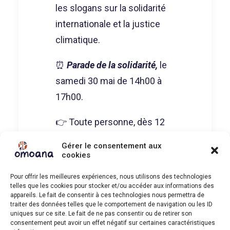
les slogans sur la solidarité
internationale et la justice
climatique.
⏰
Parade de la solidarité,
le
samedi 30 mai de 14h00 à
17h00.
👉 Toute personne, dès 12
ans, amatrice ou confirmée
Gérer le consentement aux
peut participer! Pour
cookies
rejoindre la parade comme
Pour offrir les meilleures expériences, nous utilisons des technologies
danseur.euse:
telles que les cookies pour stocker et/ou accéder aux informations des
appareils. Le fait de consentir à ces technologies nous permettra de
traiter des données telles que le comportement de navigation ou les ID
S’inscrire ici
uniques sur ce site. Le fait de ne pas consentir ou de retirer son
consentement peut avoir un effet négatif sur certaines caractéristiques