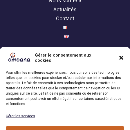
Nous soutenir
Actualités
Contact
Politique de confidentialité
Gérer le consentement aux
cookies
Contact
Pour offrir les meilleures expériences, nous utilisons des technologies
telles que les cookies pour stocker et/ou accéder aux informations des
Association Omoana,
appareils. Le fait de consentir à ces technologies nous permettra de
traiter des données telles que le comportement de navigation ou les ID
1200 Genève | Suisse
uniques sur ce site. Le fait de ne pas consentir ou de retirer son
+41 79 101 34 04
consentement peut avoir un effet négatif sur certaines caractéristiques
et fonctions.
Email : info[at]omoana.org
Gérer les services
Suivez-nous