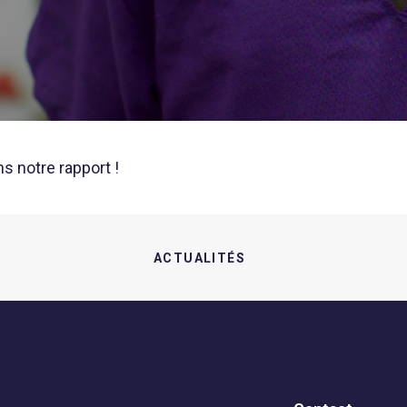
ns notre
rapport
!
ACTUALITÉS  