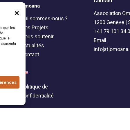
Contact
Omoana
Association Om
Qui sommes-nous ?
1200 Genève | 
Nos Projets
es que les
+41 79 101 34 
de
Nous soutenir
que le
Email :
s consentir
Actualités
info[at]omoana.
Contact
férences
Politique de
confidentialité