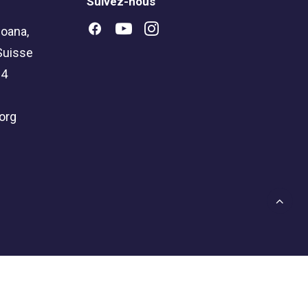
Suivez-nous
oana,
Suisse
04
org